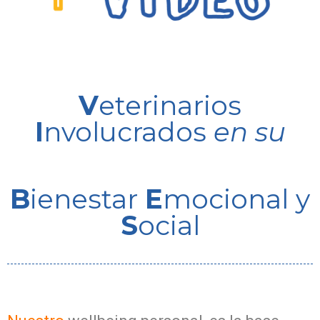
V
eterinarios
I
nvolucrados
en su
B
ienestar
E
mocional y
S
ocial