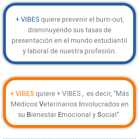
+ VIBES
quiere prevenir el burn-out,
disminuyendo sus tasas de
presentación en el mundo estudiantil
y laboral de nuestra profesión.
+ VIBES
quiere + VIBES , es decir, “Más
Médicos
V
eterinarios
I
nvolucrados en
su
B
ienestar
E
mocional y
S
ocial”.