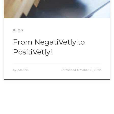
este tema. Y que si vamos a hablar de […]
BLOG
From NegatiVetly to
PositiVetly!
by
positiv1
Published
October 7, 2022