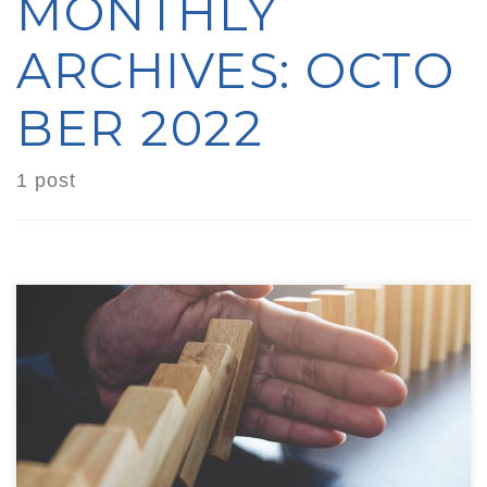
MONTHLY
ARCHIVES:
OCTO
BER 2022
1 post
¡De Negativetly a Positivetly! NEGATIVETLY
La cruda realidad de la cual también nace
Positivetly, de la que no queremos hablar, en
la cual no nos queremos centrar, sin
embargo, es importante que la sepas.
Esperamos en adelante, no volver a tocar