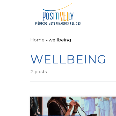
Home
»
wellbeing
WELLBEING
2 posts
Por cuarto año consecutivo,
Positivetly gracias al programa Club