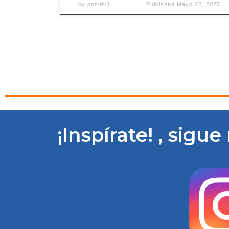
by
positiv1
Published
Mayo 22, 2025
¡Inspírate! , sigu