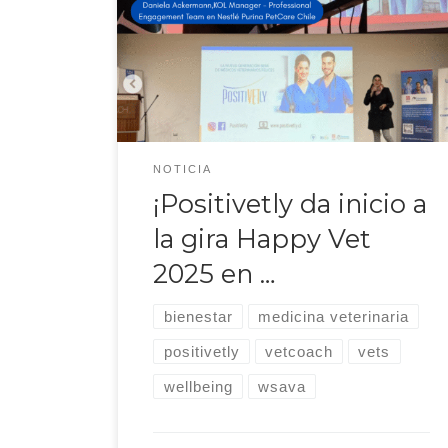
Joven Veterinario de Nestlé Purina
ha comenzado la gira nacional de
Happy Vet, una actividad que
promueve el bienestar emocional y
el optimismo entre estudiantes de
Medicina Veterinaria en diversas
universidades del país. Gracias al
NOTICIA
apoyo de Club Joven Veterinario,
¡Positivetly da inicio a
esta […]
la gira Happy Vet
2025 en …
bienestar
medicina veterinaria
positivetly
vetcoach
vets
wellbeing
wsava