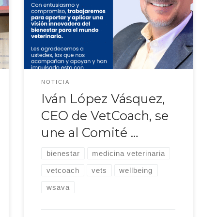
integrar el Comité de Bienestar
Profesional de la Asociación Mundial
de Veterinarios de Pequeños
Animales (WSAVA), marcando un
importante hito para la
representación latinoamericana en
una de las iniciativas globales más
NOTICIA
relevantes en materia de salud y
Iván López Vásquez,
bienestar profesional veterinario. […]
CEO de VetCoach, se
une al Comité …
bienestar
medicina veterinaria
vetcoach
vets
wellbeing
wsava