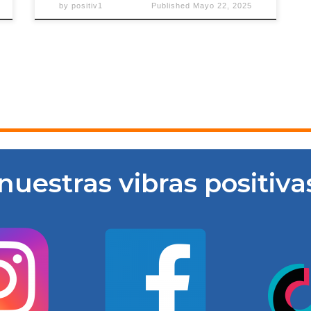
by
positiv1
Published
Mayo 22, 2025
e nuestras vibras positiv