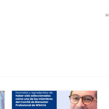
H
Iván López Vásquez, CEO de
VetCoach, ha sido seleccionado para